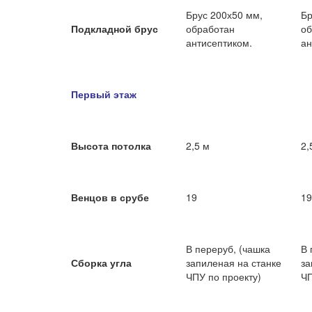
Брус 200х50 мм,
Бр
Подкладной брус
обработан
об
антисептиком.
ан
Первый этаж
Высота потолка
2,5 м
2,
Венцов в срубе
19
19
В переруб, (чашка
В 
Сборка угла
запиленая на станке
за
ЧПУ по проекту)
ЧП