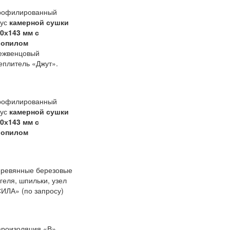
рофилированный
рус
камерной сушки
0х143 мм с
ропилом
ежвенцовый
еплитель «Джут».
рофилированный
рус
камерной сушки
0х143 мм с
ропилом
ревянные березовые
геля, шпильки, узел
ИЛА» (по запросу)
роизоляция «В».