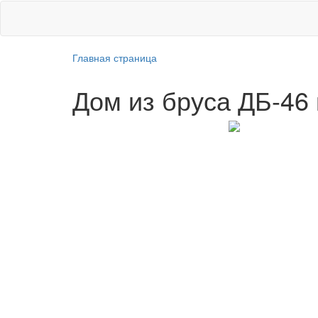
Перейти
Строительство дачных домов в Тюмени
к
содержимому
Главная страница
Дом из бруса ДБ-46