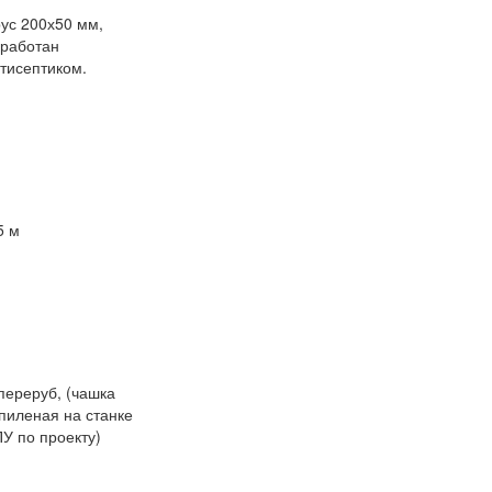
ус 200х50 мм,
работан
тисептиком.
5 м
переруб, (чашка
пиленая на станке
У по проекту)