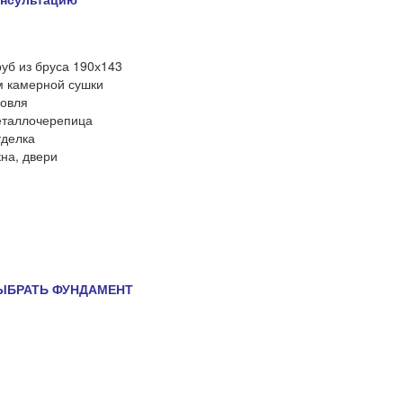
уб из бруса 190х143
 камерной сушки
овля
таллочерепица
делка
на, двери
ЫБРАТЬ ФУНДАМЕНТ