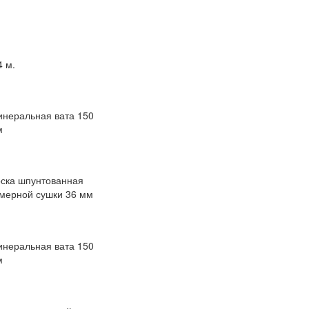
4 м.
неральная вата 150
м
ска шпунтованная
мерной сушки 36 мм
неральная вата 150
м