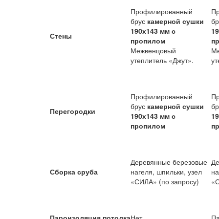
Профилированный
П
брус
камерной сушки
б
190х143 мм с
19
Стены
пропилом
п
Межвенцовый
М
утеплитель «Джут».
ут
Профилированный
П
брус
камерной сушки
б
Перегородки
190х143 мм с
19
пропилом
п
Деревянные березовые
Де
Сборка сруба
нагеля, шпильки, узел
на
«СИЛА» (по запросу)
«С
Пароизоляция потолка
Нет.
Па