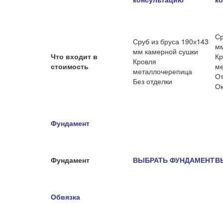
Ср
Сруб из бруса 190х143
мм
мм камерной сушки
Что входит в
Кр
Кровля
стоимость
ме
металлочерепица
От
Без отделки
Ок
Фундамент
Фундамент
ВЫБРАТЬ ФУНДАМЕНТ
В
Обвязка