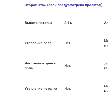
Второй этаж (если предусмотрено проектом)
Высота потолка
2,4 м.
2,
Ми
Утепление пола
Нет.
м
Чистовая отделка
До
Нет.
пола
ка
Ми
Утепление потолка
Нет.
м