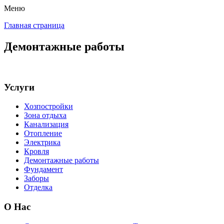
Перейти
Меню
Строительство дачных домов в Тюмени
Строительство дачных домов в Тюмени
к
Главная страница
содержимому
Демонтажные работы
Услуги
Хозпостройки
Зона отдыха
Канализация
Отопление
Электрика
Кровля
Демонтажные работы
Фундамент
Заборы
Отделка
О Нас